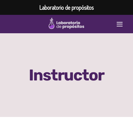
Laboratorio de propósitos
Saltar
Togg
al
contenido
Navi
Home
Inspiración
Instructor
Laboratorio de propósitos
Programas