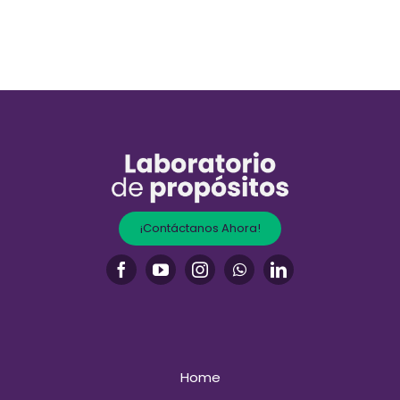
¡Contáctanos Ahora!
Home