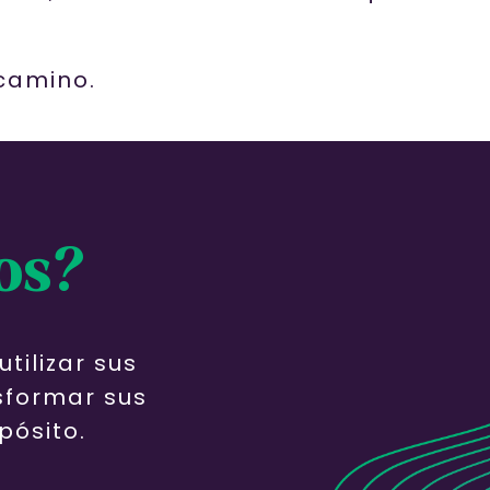
 camino.
os?
tilizar sus
sformar sus
pósito.